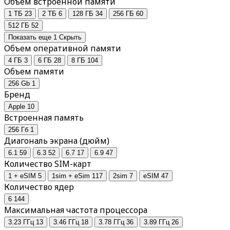
Объем встроенной памяти
1 ТБ
23
2 ТБ
6
128 ГБ
34
256 ГБ
60
512 ГБ
52
Показать еще 1
Скрыть
Объем оперативной памяти
4 ГБ
3
6 ГБ
28
8 ГБ
104
Объем памяти
256 Gb
1
Бренд
Apple
10
Встроенная память
256 Гб
1
Диагональ экрана (дюйм)
6.1
59
6.3
52
6.7
17
6.9
47
Количество SIM-карт
1 + eSIM
5
1sim + eSim
117
2sim
7
eSIM
47
Количество ядер
6
144
Максимальная частота процессора
3.23 ГГц
13
3.46 ГГц
18
3.78 ГГц
36
3.89 ГГц
26