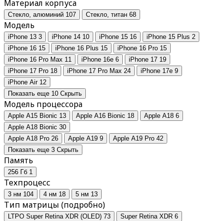
Материал корпуса
Стекло, алюминий
107
Стекло, титан
68
Модель
iPhone 13
3
iPhone 14
10
iPhone 15
16
iPhone 15 Plus
2
iPhone 16
15
iPhone 16 Plus
15
iPhone 16 Pro
15
iPhone 16 Pro Max
11
iPhone 16e
6
iPhone 17
19
iPhone 17 Pro
18
iPhone 17 Pro Max
24
iPhone 17e
9
iPhone Air
12
Показать еще 10
Скрыть
Модель процессора
Apple A15 Bionic
13
Apple A16 Bionic
18
Apple A18
6
Apple A18 Bionic
30
Apple A18 Pro
26
Apple A19
9
Apple A19 Pro
42
Показать еще 3
Скрыть
Память
256 Гб
1
Техпроцесс
3 нм
104
4 нм
18
5 нм
13
Тип матрицы (подробно)
LTPO Super Retina XDR (OLED)
73
Super Retina XDR
6