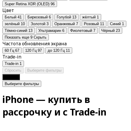
Super Retina XDR (OLED)
96
Цвет
Белый
41
Бирюзовый
6
Голубой
13
жёлтый
1
зелёный
10
Золотой
3
Оранжевый
7
Розовый
11
Синий
1
Тёмно-синий
13
Ультрамарин
6
Фиолетовый
7
Чёрный
23
Показать еще 9
Скрыть
Частота обновления экрана
60 Гц
67
120 Гц
97
до 120 Гц
11
Trade-in
Trade-in
1
Сбросить
Выберите фильтры
Фильтр
Выберите фильтры
iPhone — купить в
рассрочку и с Trade-in