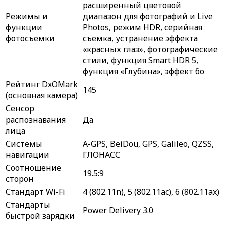
расширенный цветовой
Режимы и
диапазон для фотографий и Live
функции
Photos, режим HDR, серийная
фотосъемки
съемка, устранение эффекта
«красных глаз», фотографические
стили, функция Smart HDR 5,
функция «Глубина», эффект бо
Рейтинг DxOMark
145
(основная камера)
Сенсор
распознавания
Да
лица
Системы
A-GPS, BeiDou, GPS, Galileo, QZSS,
навигации
ГЛОНАСС
Соотношение
19.5:9
сторон
Стандарт Wi-Fi
4 (802.11n), 5 (802.11ac), 6 (802.11ax)
Стандарты
Power Delivery 3.0
быстрой зарядки