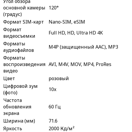
Угол обзора
основной камеры
120°
(градус)
Формат SIM-карт
Nano-SIM, eSIM
Формат
Full HD, HD, Ultra HD 4K
видеосъемки
Форматы
M4P (защищенный AAC), MP3
аудиофайлов
Форматы
воспроизведения
AVI, M4V, MOV, MP4, ProRes
видео
Цвет
розовый
Цифровой зум
10x
(фото)
Частота
обновления
60 Гц
экрана
Ширина (мм)
71.6
Яркость
2000 Кд/м²