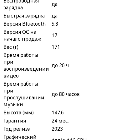
Беспроводная
да
зарядка
Быстрая зарядка
да
Версия Bluetooth
5.3
Версия ОС на
17
начало продаж
Вес (г)
171
Время работы
при
до 20 ч
воспроизведении
видео
Время работы
при
до 80 часов
прослушивании
музыки
Высота (мм)
147.6
Гарантия
24 мес.
Год релиза
2023
Графический