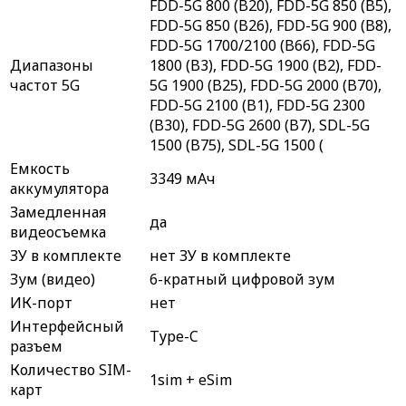
FDD-5G 800 (B20), FDD-5G 850 (B5),
FDD-5G 850 (B26), FDD-5G 900 (B8),
FDD-5G 1700/2100 (B66), FDD-5G
Диапазоны
1800 (B3), FDD-5G 1900 (B2), FDD-
частот 5G
5G 1900 (B25), FDD-5G 2000 (B70),
FDD-5G 2100 (B1), FDD-5G 2300
(B30), FDD-5G 2600 (B7), SDL-5G
1500 (B75), SDL-5G 1500 (
Емкость
3349 мAч
аккумулятора
Замедленная
да
видеосъемка
ЗУ в комплекте
нет ЗУ в комплекте
Зум (видео)
6-кратный цифровой зум
ИК-порт
нет
Интерфейсный
Type-C
разъем
Количество SIM-
1sim + eSim
карт