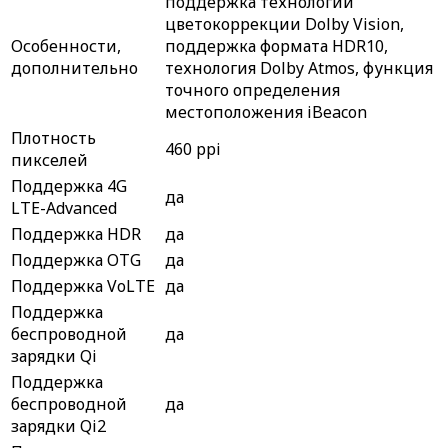
поддержка технологии
цветокоррекции Dolby Vision,
Особенности,
поддержка формата HDR10,
дополнительно
технология Dolby Atmos, функция
точного определения
местоположения iBeacon
Плотность
460 ppi
пикселей
Поддержка 4G
да
LTE-Advanced
Поддержка HDR
да
Поддержка OTG
да
Поддержка VoLTE
да
Поддержка
беспроводной
да
зарядки Qi
Поддержка
беспроводной
да
зарядки Qi2