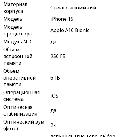
Материал
Стекло, алюминий
корпуса
Модель
iPhone 15
Модель
Apple A16 Bionic
процессора
Модуль NFC
да
Объем
встроенной
256 ГБ
памяти
Объем
оперативной
6 ГБ
памяти
Операционная
iOS
система
Оптическая
да
стабилизация
Оптический зум
2x
(фото)
вспышка True Tone, выбор