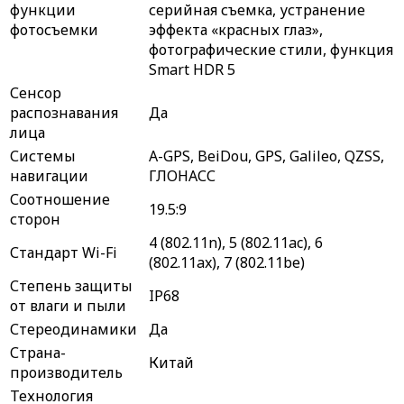
функции
серийная съемка, устранение
фотосъемки
эффекта «красных глаз»,
фотографические стили, функция
Smart HDR 5
Сенсор
распознавания
Да
лица
Системы
A-GPS, BeiDou, GPS, Galileo, QZSS,
навигации
ГЛОНАСС
Соотношение
19.5:9
сторон
4 (802.11n), 5 (802.11ac), 6
Стандарт Wi-Fi
(802.11ax), 7 (802.11be)
Степень защиты
IP68
от влаги и пыли
Стереодинамики
Да
Страна-
Китай
производитель
Технология