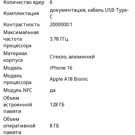
Количество ядер
6
документация, кабель USB Type-
Комплектация
C
Контрастность
2000000:1
Максимальная
частота
3.78 ГГц
процессора
Материал
Стекло, алюминий
корпуса
Модель
iPhone 16
Модель
Apple A18 Bionic
процессора
Модуль NFC
да
Объем
встроенной
128 ГБ
памяти
Объем
оперативной
8 ГБ
памяти