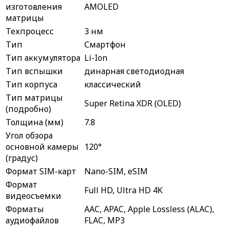
изготовления
AMOLED
матрицы
Техпроцесс
3 нм
Тип
Смартфон
Тип аккумулятора
Li-Ion
Тип вспышки
динарная светодиодная
Тип корпуса
классический
Тип матрицы
Super Retina XDR (OLED)
(подробно)
Толщина (мм)
7.8
Угол обзора
основной камеры
120°
(градус)
Формат SIM-карт
Nano-SIM, eSIM
Формат
Full HD, Ultra HD 4K
видеосъемки
Форматы
AAC, APAC, Apple Lossless (ALAC),
аудиофайлов
FLAC, MP3