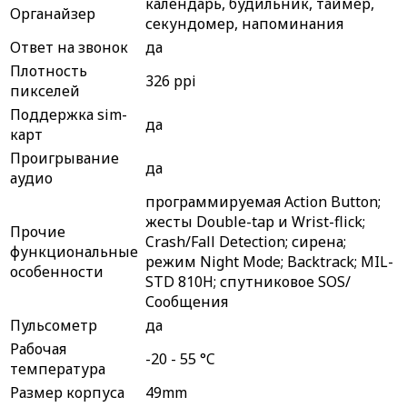
календарь, будильник, таймер,
Органайзер
секундомер, напоминания
Ответ на звонок
да
Плотность
326 ppi
пикселей
Поддержка sim-
да
карт
Проигрывание
да
аудио
программируемая Action Button;
жесты Double-tap и Wrist-flick;
Прочие
Crash/Fall Detection; сирена;
функциональные
режим Night Mode; Backtrack; MIL-
особенности
STD 810H; спутниковое SOS/
Сообщения
Пульсометр
да
Рабочая
-20 - 55 °C
температура
Размер корпуса
49mm