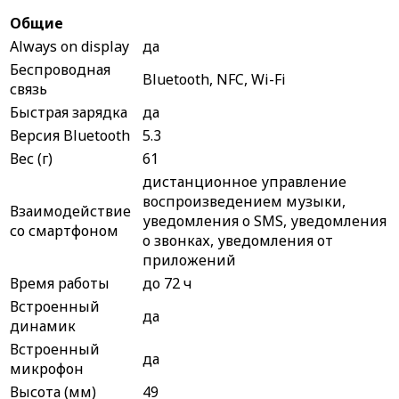
Общие
Always on display
да
Беспроводная
Bluetooth, NFC, Wi-Fi
связь
Быстрая зарядка
да
Версия Bluetooth
5.3
Вес (г)
61
дистанционное управление
воспроизведением музыки,
Взаимодействие
уведомления о SMS, уведомления
со смартфоном
о звонках, уведомления от
приложений
Время работы
до 72 ч
Встроенный
да
динамик
Встроенный
да
микрофон
Высота (мм)
49