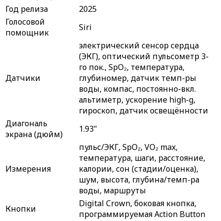
Год релиза
2025
Голосовой
Siri
помощник
электрический сенсор сердца
(ЭКГ), оптический пульсометр 3-
го пок., SpO₂, температура,
Датчики
глубиномер, датчик темп-ры
воды, компас, постоянно-вкл.
альтиметр, ускорение high-g,
гироскоп, датчик освещённости
Диагональ
1.93"
экрана (дюйм)
пульс/ЭКГ, SpO₂, VO₂ max,
температура, шаги, расстояние,
Измерения
калории, сон (стадии/оценка),
шум, высота, глубина/темп-ра
воды, маршруты
Digital Crown, боковая кнопка,
Кнопки
программируемая Action Button